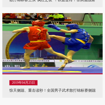
权威
2019年04月25日
惊天侧踹、重击读秒！全国男子武术散打锦标赛侧踹
腿显神威