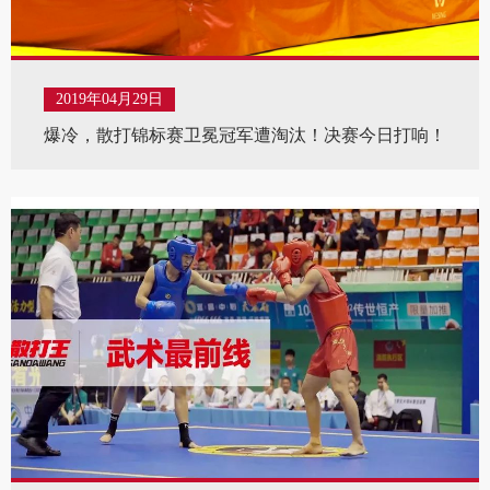
2019年04月29日
爆冷，散打锦标赛卫冕冠军遭淘汰！决赛今日打响！